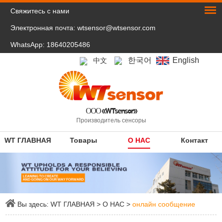
Свяжитесь с нами
Электронная почта:
wtsensor@wtsensor.com
WhatsApp: 18640205486
한국어
English
中文
ООО «WTsensor»
Производитель сенсоры
WT ГЛАВНАЯ
Товары
О НАС
Контакт
Вы здесь:
WT ГЛАВНАЯ
>
О НАС
>
онлайн сообщение