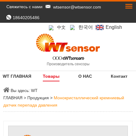
Свяжитесь с нами
wtsensor@wtsensor.com
18640205486
한국어
English
中文
ООО «WTsensor»
Производитель сенсоры
WT ГЛАВНАЯ
Товары
О НАС
Контакт
Вы здесь:
WT
ГЛАВНАЯ
>
Продукция
>
Монокристаллический кремниевый
датчик перепада давления