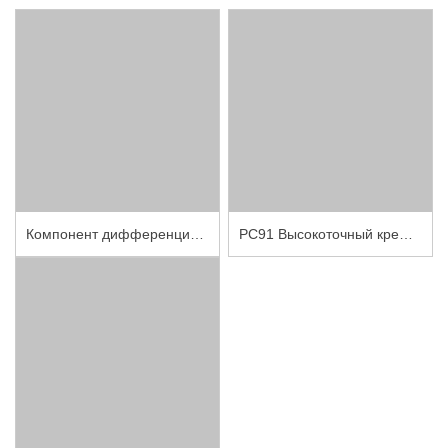
Компонент дифференциального давления из монокристаллического кремния PCM90D с зажимным блоком
PC91 Высокоточный кремниевый сенсор давления