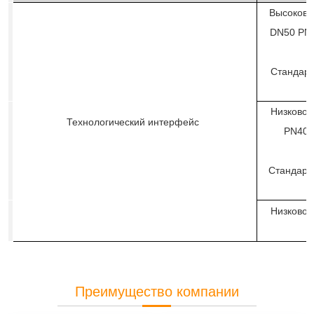
Высоково
DN50 PN4
Стандарт
Низковол
Технологический интерфейс
PN40,
Стандарт
Низковол
Преимущество компании