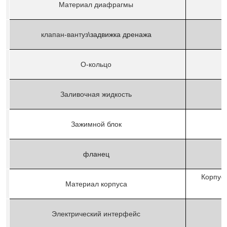
Материал диафрагмы
клапан-вант
уз
\задвижка дренажа
О-кольцо
Заливочная жидкость
Зажимной блок
фланец
Корпус
Материал корпуса
Электрический интерфейс