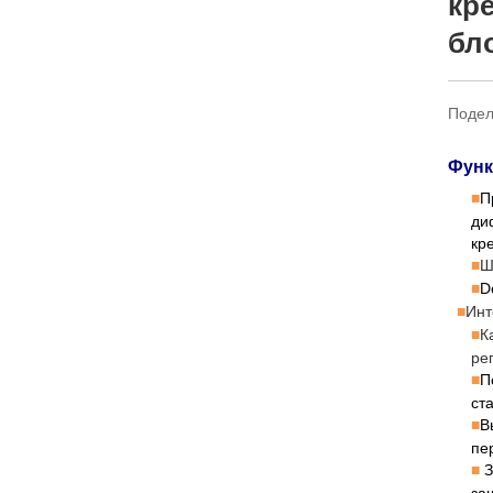
кр
бл
Подел
Функ
П
■
ди
кр
Ш
■
D
■
Инт
■
К
■
ре
П
■
ст
В
■
пе
З
■