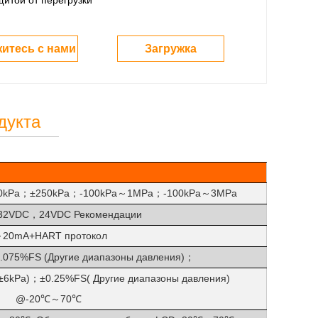
щитой от перегрузки
итесь с нами
Загружка
дукта
0kPa
±250kPa
-100kPa
1MPa
-100kPa
3MPa
；
；
～
；
～
32VDC
24VDC
Рекомендации
，
20mA+HART
протокол
～
0.075%FS
(
Другие диапазоны давления
)
；
±6kPa
)
±0.25%FS
(
Другие диапазоны давления
)
；
@-20℃
70℃
～