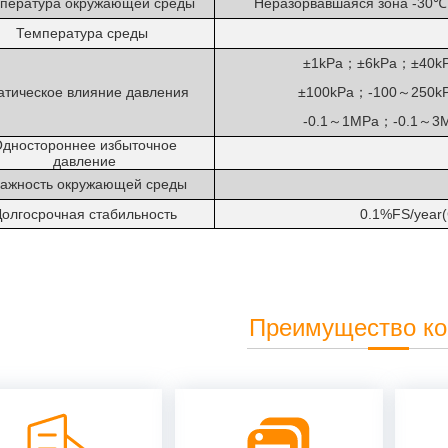
пература окружающей среды
Неразорвавшаяся зона
-30
℃
Температура
среды
±1kPa
±6kPa
±40k
；
；
атическое
влияние
давления
±100kPa
-100
250k
；
～
-0.1
1MPa
-0.1
3
～
；
～
дностороннее избыточное
давление
ажность окружающей среды
олгосрочная стабильность
0.1%
FS/year
Преимущество к