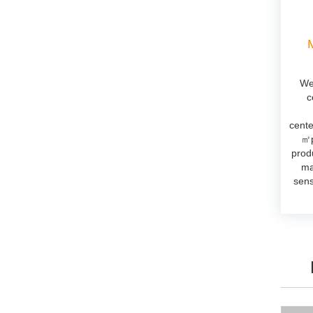
We
c
cente
㎡p
prod
ma
sens