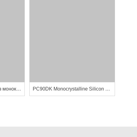
PC91 Датчик давления из монокристаллического кремния
PC90DK Monocrystalline Silicon Differential Pressure Sensor with Flange