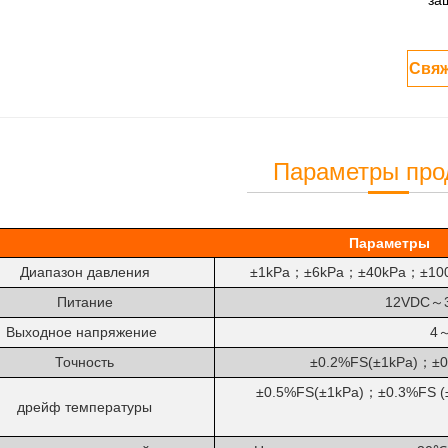
за
Свяж
Параметры про
Параметры
Диапазон
давления
±1kPa
±6kPa
±40kPa
±10
；
；
；
Питание
12VDC
～
Выходное напряжение
4
Точность
±0.2%FS
(
±1kPa
)
±
；
±0.5%FS
(
±1kPa
)
±0.3%FS
(
；
дрейф температуры