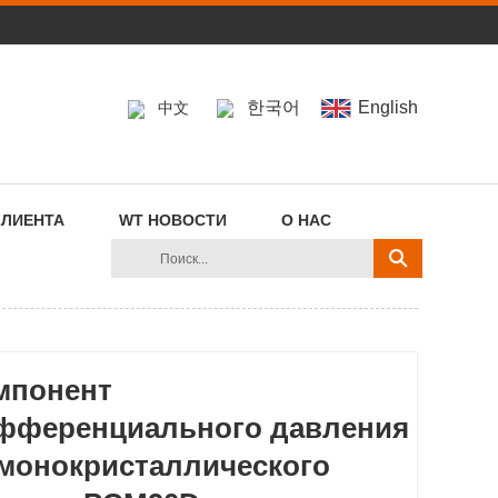
한국어
English
中文
КЛИЕНТА
WT НОВОСТИ
О НАС
мпонент
фференциального давления
 монокристаллического