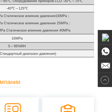
80
℃; Оборудование приборов LCD -30℃
70℃
～
～
-40℃
125℃
～
Pa
Статическое
влияние
давления
16MPa
；
Pa
Статическое
влияние
давления
25MPa
；
MPa
Статическое
влияние
давления
40MPa
16MPa
5
95%RH
～
(Стандартный диапазон давления)
омпании