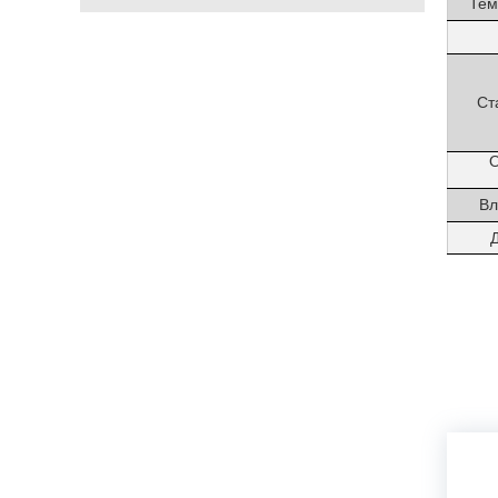
Тем
Электронная почта:
wtsensor@wtsensor.com
Ст
О
Вл
Д