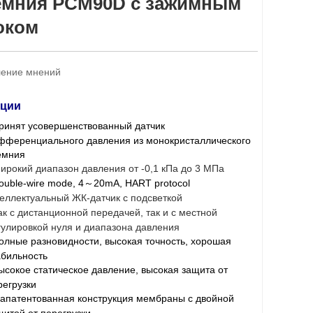
емния PCM90D с зажимным
оком
ение мнений
ции
ринят усовершенствованный датчик
фференциального давления из монокристаллического
емния
ирокий диапазон давления от -0,1 кПа до 3 МПа
ouble-wire mode, 4
20mA, HART protocol
～
еллектуальный ЖК-датчик с подсветкой
ак с дистанционной передачей, так и с местной
гулировкой нуля и диапазона давления
олные разновидности, высокая точность, хорошая
абильность
ысокое статическое давление, высокая защита от
регрузки
апатентованная конструкция мембраны с двойной