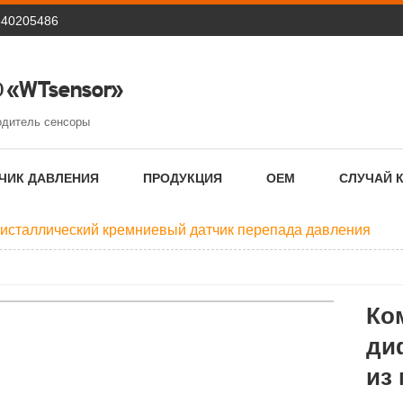
640205486
 «WTsensor»
одитель сенсоры
ЧИК ДАВЛЕНИЯ
ПРОДУКЦИЯ
OEM
СЛУЧАЙ 
исталлический кремниевый датчик перепада давления
Ко
ди
из