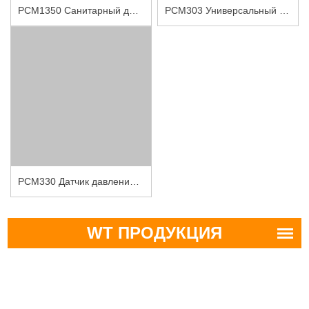
PCM1350 Санитарный датчик давления с открытой мембраной
PCM303 Универсальный датчик давления
PCM330 Датчик давления широкого диапазона
WT ПРОДУКЦИЯ
Электронная почта:
wtsensor@wtsensor.com