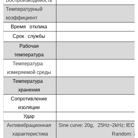
Воспроизводимость
Температурный
коэффициент
Время отклика
Срок службы
Рабочая
температура
Температура
измеряемой среды
Температура
хранения
Сопротивление
изоляции
У
дар
Антивибрационная
Sine curve:
20g, 25Hz~2kHz; IEC 6
характеристика
Random:
7