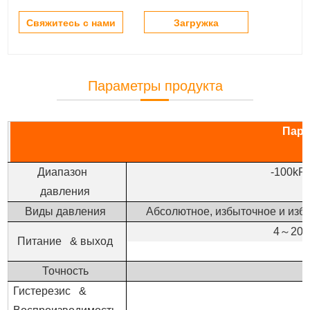
Свяжитесь с нами
Загружка
Параметры продукта
Пар
Диапазон
-100kP
давления
Виды давления
Абсолютное, избыточное и изб
4
～
20
Питание & выход
Т
очность
Гистерезис &